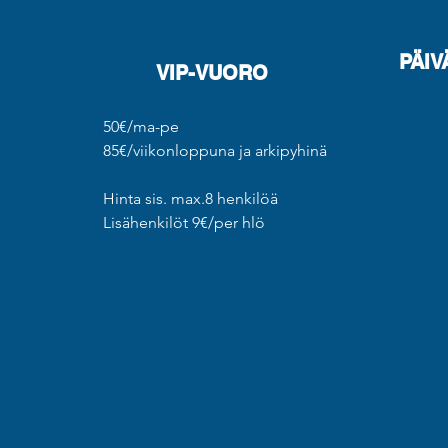
PÄIV
VIP-VUORO
50€/ma-pe
85€/viikonloppuna ja arkipyhinä
Hinta sis. max.8 henkilöä
Lisähenkilöt 9€/per hlö