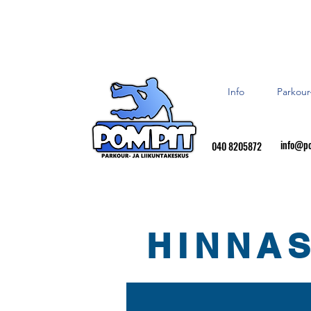
Info
Parkour
info@po
040 8205872
HINNAS