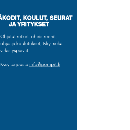
ÄKODIT, KOULUT, SEURAT
JA YRITYKSET
Ohjatut retket, oheistreenit,
ohjaaja koulutukset, tyky- sekä
virkistyspäivät!
Kysy tarjousta
info@pompit.fi