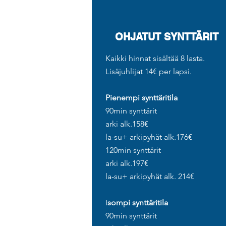
OHJATUT SYNTTÄRIT
Kaikki hinnat sisältää 8 lasta.
Lisäjuhlijat 14€ per lapsi.
Pienempi synttäritila
90min synttärit
arki alk.158€
la-su+ arkipyhät alk.176€
120min synttärit
arki alk.197€
la-su+ arkipyhät alk. 214€
I
sompi synttäritila
90min synttärit