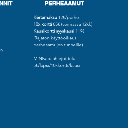
NNIT
PERHEAAMUT
Kertamaksu
12€/perhe
10x kortti
85€ (voimassa 12kk)
Kausikortti syyskausi
119€
(Rajaton käyttöoikeus
€
perheaamujen tunneille
)
en
MINIvapaaharjoittelu
5€/lapsi/10xkortti/kausi