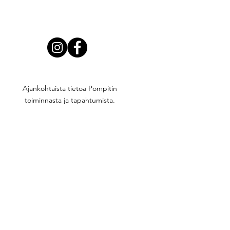
SEURAA SOMESSA
Ajankohtaista tietoa Pompitin
toiminnasta ja tapahtumista.