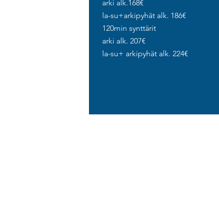
arki alk.168€
la-su+arkipyhät alk. 186€
120min synttärit
arki alk. 207€
la-su+ arkipyhät alk. 224€