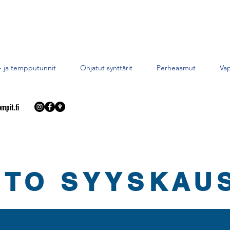
- ja tempputunnit
Ohjatut synttärit
Perheaamut
Vap
mpit.fi
TO SYYSKAUS