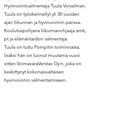
Hyvinvointivalmentaja Tuula Vorselman.
Tuula on työskennellyt yli 30 vuoden
ajan liikunnan ja hyvinvoinnin parissa.
Koulutuspohjana liikunnanohjaaja amk,
pt ja elämäntaidon valmentaja.
Tuula on tuttu Pompitin toiminnasta,
lisäksi hän on luonut muutama vuosi
sitten VoimavaraVerstas Oy:n, joka on
keskittynyt kokonaisvaltaisen
hyvinvoinnin valmentamiseen.
Pompitin Hyvinvointitila on viihtyisä ja
avara, jonka yhteydessä on myös
pukuhuone- ja suihkutilat.