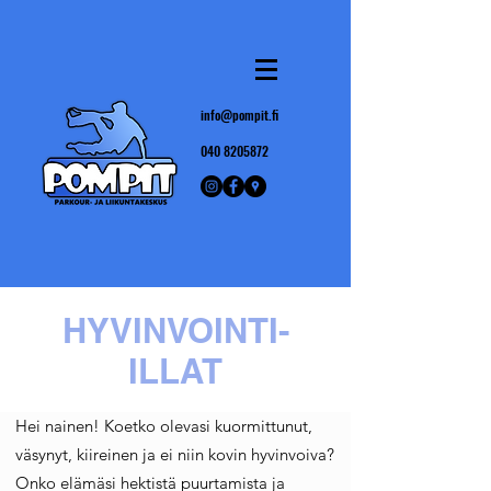
info@pompit.fi
040 8205872
HYVINVOINTI-
ILLAT
Hei nainen! Koetko olevasi kuormittunut,
väsynyt, kiireinen ja ei niin kovin hyvinvoiva?
Onko elämäsi hektistä puurtamista ja