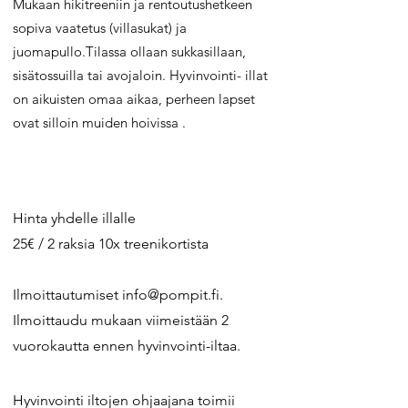
Mukaan hikitreeniin ja rentoutushetkeen
sopiva vaatetus (villasukat) ja
juomapullo.Tilassa ollaan sukkasillaan,
sisätossuilla tai avojaloin. Hyvinvointi- illat
on aikuisten omaa aikaa, perheen lapset
ovat silloin muiden hoivissa .
Hinta yhdelle illalle
25€ / 2 raksia 10x treenikortista
Ilmoittautumiset
info@pompit.fi
.
Ilmoittaudu mukaan viimeistään 2
vuorokautta ennen hyvinvointi-iltaa.
Hyvinvointi iltojen ohjaajana toimii