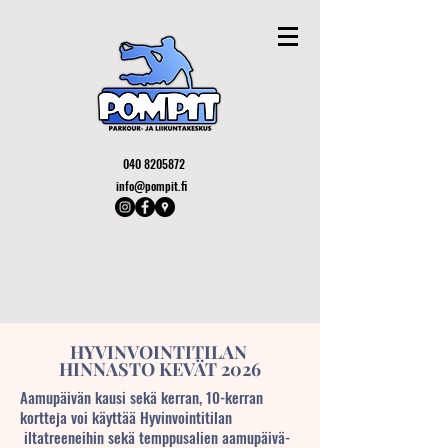
040 8205872
info@pompit.fi
HYVINVOINTITILAN
HINNASTO KEVÄT 2026
Aamupäivän kausi sekä kerran, 10-kerran
kortteja voi käyttää Hyvinvointitilan
iltatreeneihin
sekä temppusalien aamupäivä-