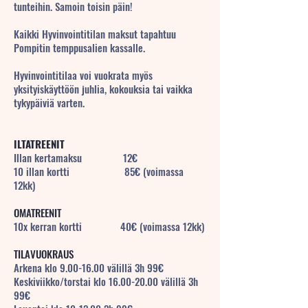
tunteihin. Samoin toisin päin!
Kaikki Hyvinvointitilan maksut tapahtuu
Pompitin temppusalien kassalle.
Hyvinvointitilaa voi vuokrata myös
yksityiskäyttöön juhlia, kokouksia tai vaikka
tykypäiviä varten.
ILTATREENIT
Illan kertamaksu 12€
10 illan kortti 85€ (voimassa
12kk)
OMATREENIT
10x kerran kortti 40€ (voimassa 12kk)
TILAVUOKRAUS
Arkena klo
9.00-16.00
välillä 3h 99€
Keskiviikko/torstai klo 16.00-20.00 välillä 3h
99€