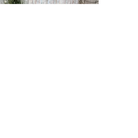
Palopellonkatu 7,
04250 Kerava
040 8205872
info@pompit.fi
SEURAA SOMESSA
Ajankohtaista tietoa