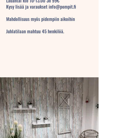
Lauantai klo 10-13.00 3h 99€
Kysy lisää ja varaukset info@pompit.fi
Mahdollisuus myös pidempiin aikoihin
Juhlatilaan mahtuu 45 henkilöä.